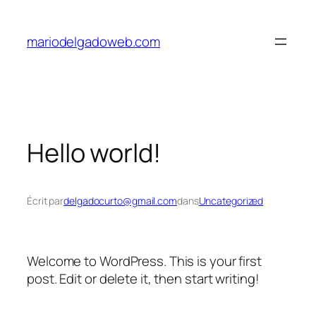
Aller
au
mariodelgadoweb.com
contenu
Hello world!
Écrit par
delgadocurto@gmail.com
dans
Uncategorized
Welcome to WordPress. This is your first
post. Edit or delete it, then start writing!